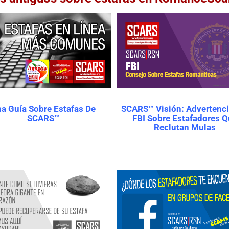
a Guía Sobre Estafas De
SCARS™ Visión: Advertenci
SCARS™
FBI Sobre Estafadores 
Reclutan Mulas