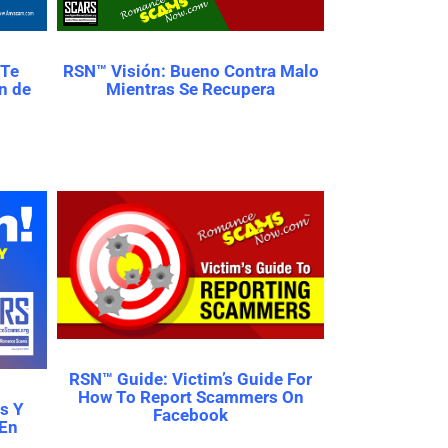
 Te
RSN™ Visión: Bueno Contra Malo
n de
Mientras Se Recupera
RSN™ Guide: Victim’s Guide For
How To Report Scammers On
s Y
Facebook
 En