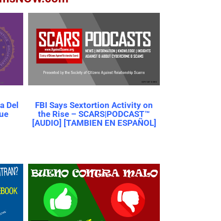
a Del
FBI Says Sextortion Activity on
Que
the Rise – SCARS|PODCAST™
[AUDIO] [TAMBIEN EN ESPAÑOL]