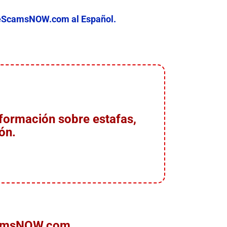
nceScamsNOW.com al Español.
formación sobre estafas,
ón.
ScamsNOW.com